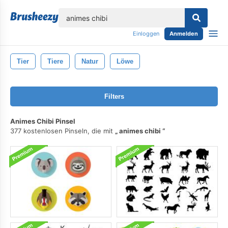
lose
Einloggen
Anmelden
Tier
Tiere
Natur
Löwe
Filters
Animes Chibi Pinsel
377 kostenlosen Pinseln, die mit
animes chibi