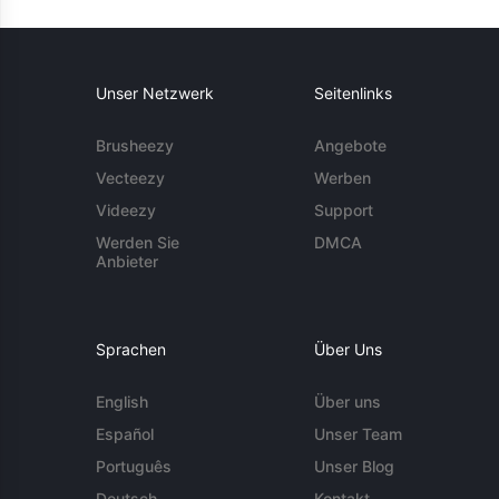
Unser Netzwerk
Seitenlinks
Brusheezy
Angebote
Vecteezy
Werben
Videezy
Support
Werden Sie
DMCA
Anbieter
Sprachen
Über Uns
English
Über uns
Español
Unser Team
Português
Unser Blog
Deutsch
Kontakt