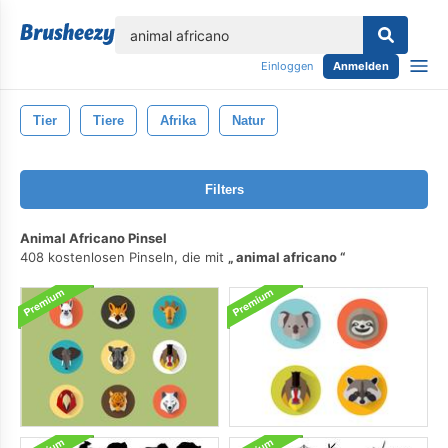
lose
Einloggen
Anmelden
Tier
Tiere
Afrika
Natur
Filters
Animal Africano Pinsel
408 kostenlosen Pinseln, die mit
animal africano