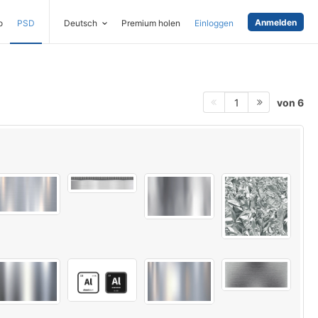
Anmelden
o
PSD
Deutsch
Premium holen
Einloggen
von 6
1