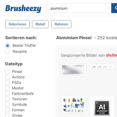
Dekorieren
Metall
Rahmen
Sortieren nach:
Aluminium Pinsel
-
252 kosten
Bester Treffer
Neueste
Gesponserte Bilder von
Dateityp
Pinsel
Actions
PSDs
Muster
Farbverläufe
Texturen
Symbole
Formen
Styles