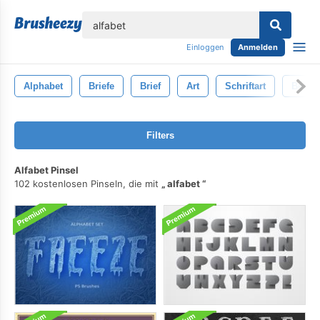
lose
Einloggen
Anmelden
Alphabet
Briefe
Brief
Art
Schriftart
Beschr
Filters
Alfabet Pinsel
102 kostenlosen Pinseln, die mit
alfabet