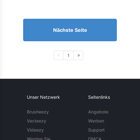
Nächste Seite
1
Unser Netzwerk
Seitenlinks
Brusheezy
Angebote
Vecteezy
Werben
Videezy
Support
Werden Sie
DMCA