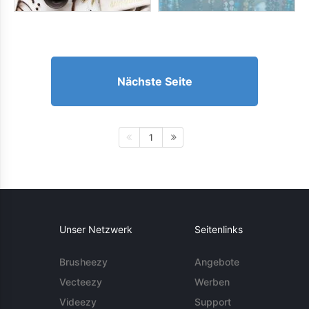
Nächste Seite
1
Unser Netzwerk
Seitenlinks
Brusheezy
Angebote
Vecteezy
Werben
Videezy
Support