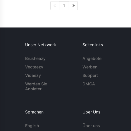
1
Unser Netzwerk
Seitenlinks
Brusheezy
Angebote
Vecteezy
Werben
Videezy
Support
Werden Sie
DMCA
Anbieter
Sprachen
Über Uns
English
Über uns