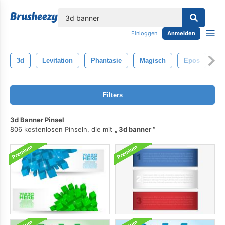
lose
Einloggen
Anmelden
3d
Levitation
Phantasie
Magisch
Epos
Sc
Filters
3d Banner Pinsel
806 kostenlosen Pinseln, die mit
3d banner