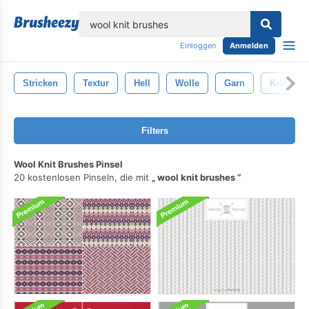
lose
Einloggen
Anmelden
Stricken
Textur
Hell
Wolle
Garn
Kunst
Filters
Wool Knit Brushes Pinsel
20 kostenlosen Pinseln, die mit
wool knit brushes