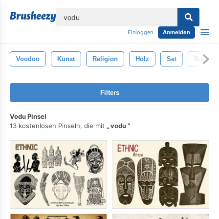
lose
Einloggen
Anmelden
Voodoo
Kunst
Religion
Holz
Set
Braun
Filters
Vodu Pinsel
13 kostenlosen Pinseln, die mit
vodu