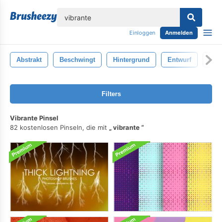
lose
Einloggen
Anmelden
Abstrakt
Beschwingt
Hintergrund
Entwurf
Hell
Filters
Vibrante Pinsel
82 kostenlosen Pinseln, die mit
vibrante