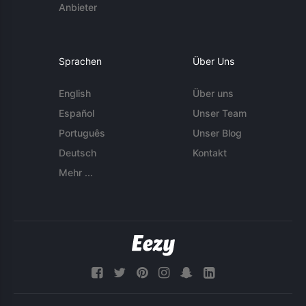
Anbieter
Sprachen
Über Uns
English
Über uns
Español
Unser Team
Português
Unser Blog
Deutsch
Kontakt
Mehr ...