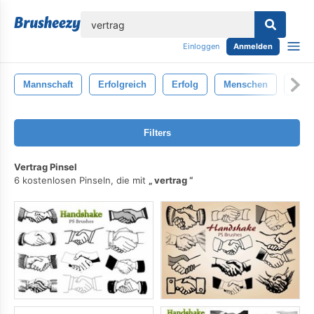
lose
Einloggen
Anmelden
Mannschaft
Erfolgreich
Erfolg
Menschen
Job
Filters
Vertrag Pinsel
6 kostenlosen Pinseln, die mit
vertrag