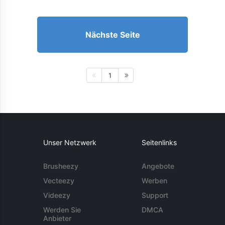
Nächste Seite
1
Unser Netzwerk
Seitenlinks
Brusheezy
Angebote
Vecteezy
Werben
Videezy
Support
Werden Sie
DMCA
Anbieter