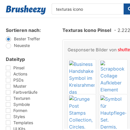
Sortieren nach:
Texturas Icono Pinsel
-
2.222 
Bester Treffer
Neueste
Gesponserte Bilder von
Dateityp
Pinsel
Actions
PSDs
Muster
Farbverläufe
Texturen
Symbole
Formen
Styles
Templates
Ui Kits