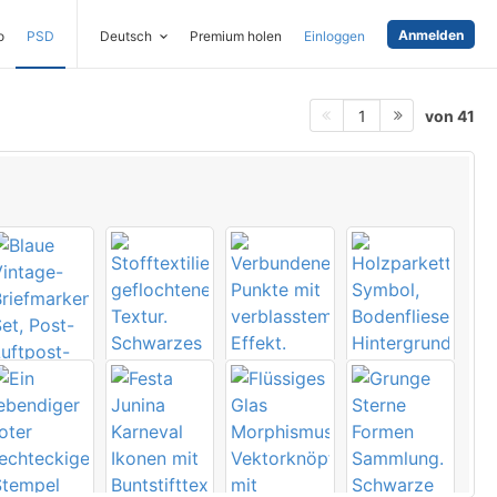
Anmelden
o
PSD
Deutsch
Premium holen
Einloggen
von 41
1