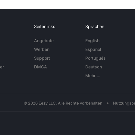
Seitenlinks
Sprachen
Angebote
English
Werben
Español
Support
Português
er
DMCA
Deutsch
Mehr ...
•
© 2026 Eezy LLC. Alle Rechte vorbehalten
Nutzungsb