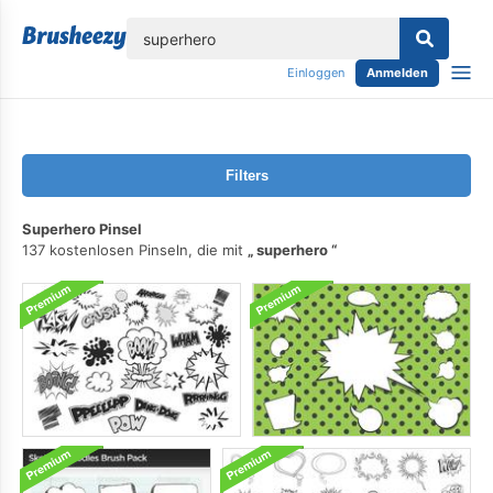
lose
Einloggen
Anmelden
Filters
Superhero Pinsel
137 kostenlosen Pinseln, die mit
superhero