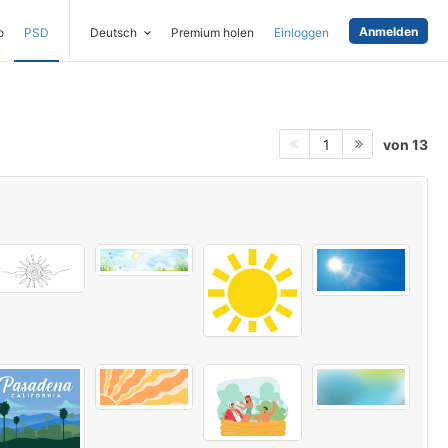
Anmelden
o
PSD
Deutsch
Premium holen
Einloggen
von 13
1