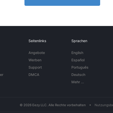
Seitenlinks
Sprachen
Angebote
English
Werben
Español
Support
Português
er
DMCA
Deutsch
Mehr ...
•
© 2026 Eezy LLC. Alle Rechte vorbehalten
Nutzungsb