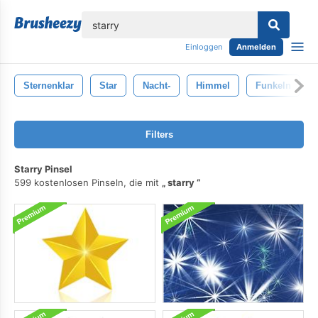
lose
Einloggen
Anmelden
Sternenklar
Star
Nacht-
Himmel
Funkeln
Filters
Starry Pinsel
599 kostenlosen Pinseln, die mit
starry