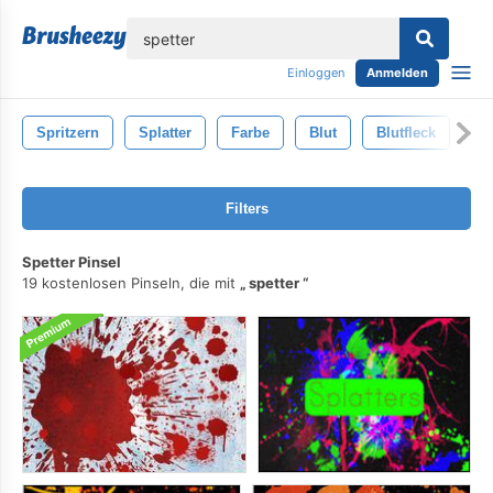
lose
Einloggen
Anmelden
Spritzern
Splatter
Farbe
Blut
Blutfleck
Tr
Filters
Spetter Pinsel
19 kostenlosen Pinseln, die mit
spetter