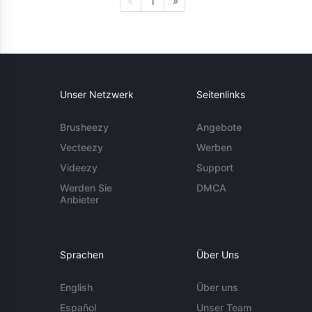
1
Unser Netzwerk
Seitenlinks
Brusheezy
Angebote
Vecteezy
Werben
Videezy
Support
Werden Sie
DMCA
Anbieter
Sprachen
Über Uns
English
Über uns
Español
Unser Team