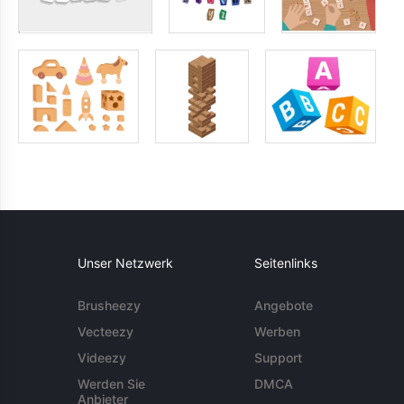
Unser Netzwerk
Seitenlinks
Brusheezy
Angebote
Vecteezy
Werben
Videezy
Support
Werden Sie
DMCA
Anbieter