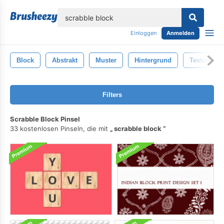
lose
Einloggen
Anmelden
Block
Abstrakt
Muster
Hintergrund
Texturierte
Filters
Scrabble Block Pinsel
33 kostenlosen Pinseln, die mit
scrabble block