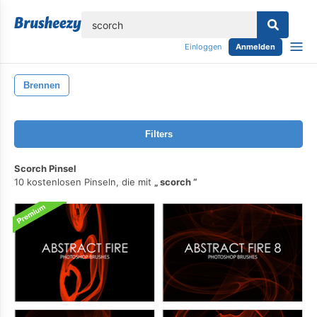
lose
Einloggen
Anmelden
Brennen
Filters
Scorch Pinsel
10 kostenlosen Pinseln, die mit
scorch