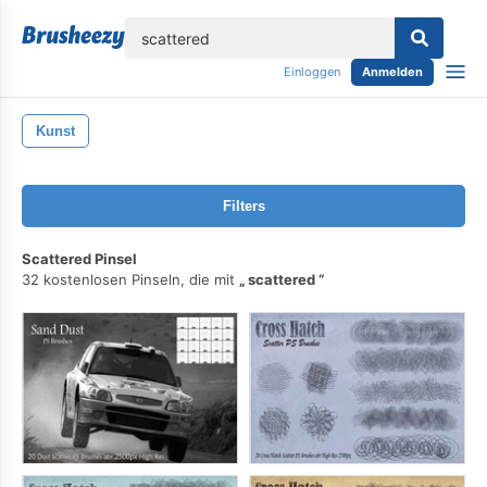
lose
Einloggen
Anmelden
Kunst
Filters
Scattered Pinsel
32 kostenlosen Pinseln, die mit
scattered