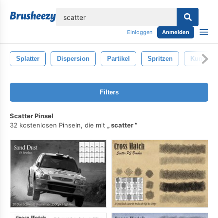
lose
Einloggen
Anmelden
Splatter
Dispersion
Partikel
Spritzen
Kunst
Filters
Scatter Pinsel
32 kostenlosen Pinseln, die mit
scatter