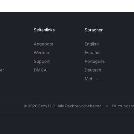
Seitenlinks
Sprachen
Angebote
English
Werben
Español
Support
Português
er
DMCA
Deutsch
Mehr ...
•
© 2026 Eezy LLC. Alle Rechte vorbehalten
Nutzungsb