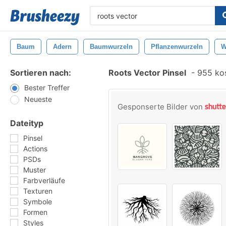
Baum
Adern
Baumwurzeln
Pflanzenwurzeln
W
Sortieren nach:
Roots Vector Pinsel
-
955 kos
Bester Treffer
Neueste
Gesponserte Bilder von
Dateityp
Pinsel
Actions
PSDs
Muster
Farbverläufe
Texturen
Symbole
Formen
Styles