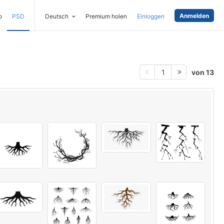
Anmelden
o
PSD
Deutsch
Premium holen
Einloggen
von 13
1