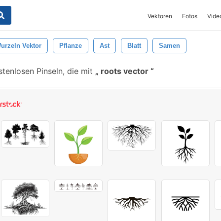
Vektoren
Fotos
Vide
urzeln Vektor
Pflanze
Ast
Blatt
Samen
tenlosen Pinseln, die mit
roots vector