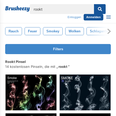
lose
Einloggen
Anmelden
Rauch
Feuer
Smokey
Wolken
Schlaganfall
Filters
Rookt Pinsel
14 kostenlosen Pinseln, die mit
rookt