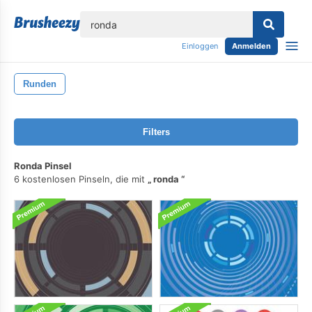
lose
Einloggen
Anmelden
Runden
Filters
Ronda Pinsel
6 kostenlosen Pinseln, die mit
ronda