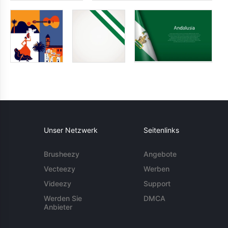
Unser Netzwerk
Seitenlinks
Brusheezy
Angebote
Vecteezy
Werben
Videezy
Support
Werden Sie
DMCA
Anbieter