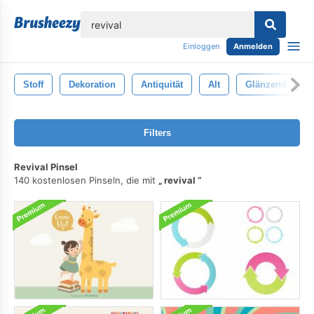
lose
Einloggen
Anmelden
Stoff
Dekoration
Antiquität
Alt
Glänzend
Filters
Revival Pinsel
140 kostenlosen Pinseln, die mit
revival