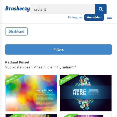
lose
Einloggen
Anmelden
Strahlend
Filters
Radiant Pinsel
930 kostenlosen Pinseln, die mit
radiant