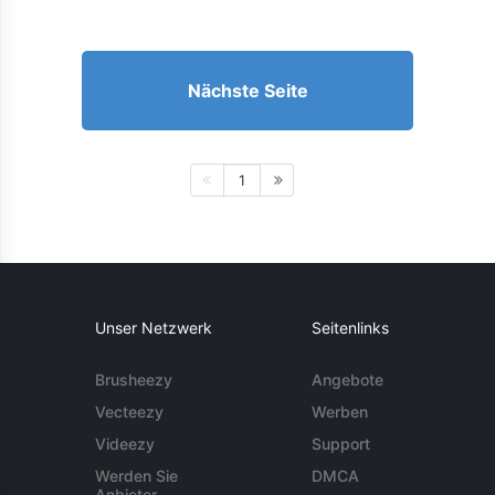
Nächste Seite
1
Unser Netzwerk
Seitenlinks
Brusheezy
Angebote
Vecteezy
Werben
Videezy
Support
Werden Sie
DMCA
Anbieter