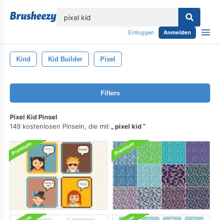
lose
Einloggen
Anmelden
Kind
Kid Builder
Pixel
Filters
Pixel Kid Pinsel
149 kostenlosen Pinseln, die mit
pixel kid