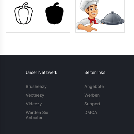
Unser Netzwerk
Seitenlinks
Brusheezy
Angebote
Vecteezy
Werben
Videezy
Support
Werden Sie
DMCA
Anbieter