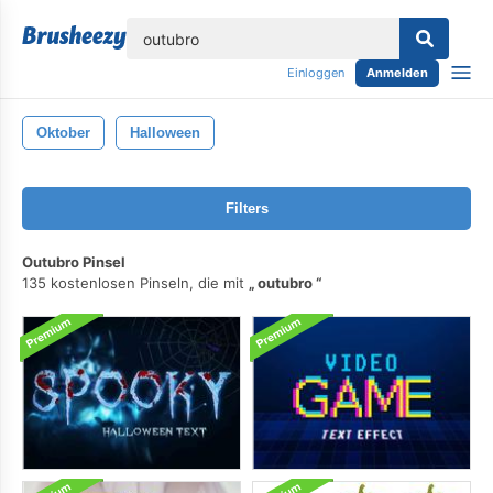
lose
Einloggen
Anmelden
Oktober
Halloween
Filters
Outubro Pinsel
135 kostenlosen Pinseln, die mit
outubro