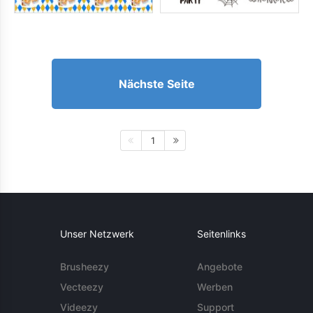
Nächste Seite
1
Unser Netzwerk
Seitenlinks
Brusheezy
Angebote
Vecteezy
Werben
Videezy
Support