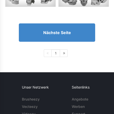
Nächste Seite
1
Unser Netzwerk
Seitenlinks
Brusheezy
Angebote
Vecteezy
Werben
Videezy
Support