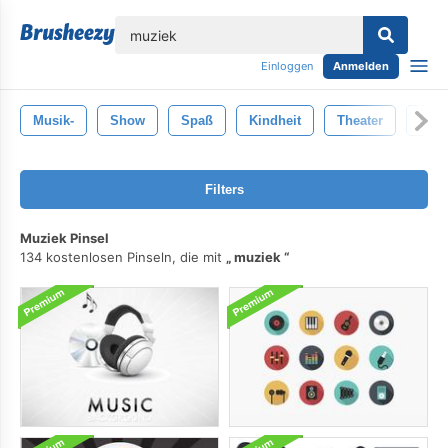
lose
Einloggen
Anmelden
Musik-
Show
Spaß
Kindheit
Theater
Wer
Filters
Muziek Pinsel
134 kostenlosen Pinseln, die mit
muziek