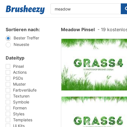
Sortieren nach:
Meadow Pinsel
-
19 kostenlos
Bester Treffer
Neueste
Dateityp
Pinsel
Actions
PSDs
Muster
Farbverläufe
Texturen
Symbole
Formen
Styles
Templates
Ui Kits