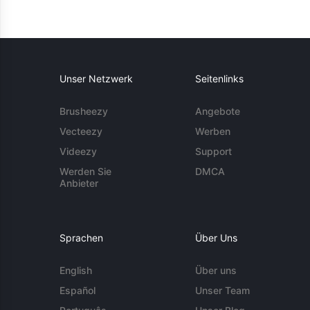
Unser Netzwerk
Seitenlinks
Brusheezy
Angebote
Vecteezy
Werben
Videezy
Support
Werden Sie
DMCA
Anbieter
Sprachen
Über Uns
English
Über uns
Español
Unser Team