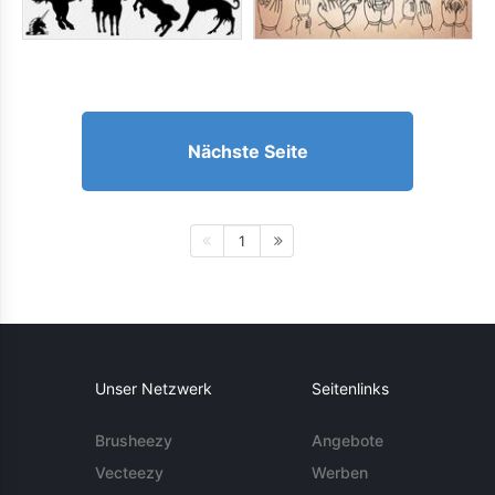
Nächste Seite
1
Unser Netzwerk
Seitenlinks
Brusheezy
Angebote
Vecteezy
Werben