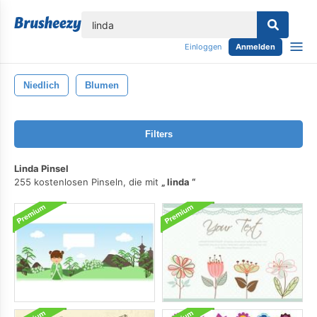
lose
Einloggen
Anmelden
Niedlich
Blumen
Filters
Linda Pinsel
255 kostenlosen Pinseln, die mit
linda