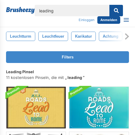
lose
Einloggen
Anmelden
Leuchtturm
Leuchtfeuer
Karikatur
Achtung
Wo
Filters
Leading Pinsel
11 kostenlosen Pinseln, die mit
leading