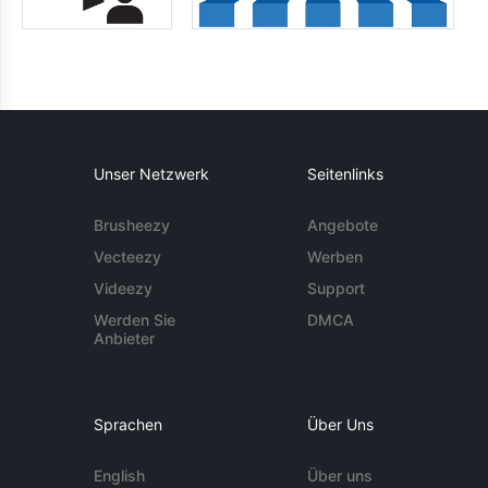
Unser Netzwerk
Seitenlinks
Brusheezy
Angebote
Vecteezy
Werben
Videezy
Support
Werden Sie
DMCA
Anbieter
Sprachen
Über Uns
English
Über uns