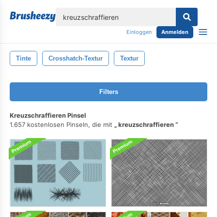
lose
Einloggen
Anmelden
Tinte
Crosshatch-Textur
Textur
Filters
Kreuzschraffieren Pinsel
1.657 kostenlosen Pinseln, die mit
kreuzschraffieren