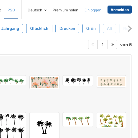
Anmelden
o
PSD
Deutsch
Premium holen
Einloggen
Jahrgang
Glücklich
Drucken
Grün
Alt
Neujahr
von 5
1