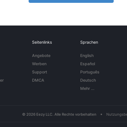
Seitenlinks
Sprachen
Angebote
English
Werben
Español
Support
Português
er
DMCA
Deutsch
Mehr ...
•
© 2026 Eezy LLC. Alle Rechte vorbehalten
Nutzungsb