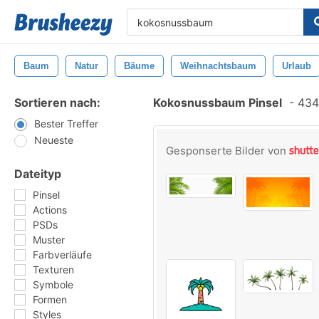
Baum
Natur
Bäume
Weihnachtsbaum
Urlaub
Sortieren nach:
Kokosnussbaum Pinsel
-
434 
Bester Treffer
Neueste
Gesponserte Bilder von
Dateityp
Pinsel
Actions
PSDs
Muster
Farbverläufe
Texturen
Symbole
Formen
Styles