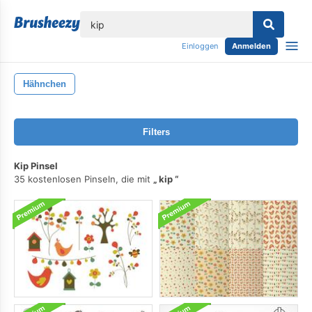
lose
Einloggen
Anmelden
Hähnchen
Filters
Kip Pinsel
35 kostenlosen Pinseln, die mit
kip