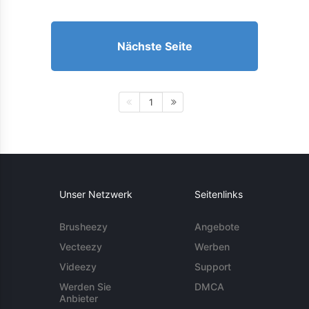
Nächste Seite
1
Unser Netzwerk
Seitenlinks
Brusheezy
Angebote
Vecteezy
Werben
Videezy
Support
Werden Sie
DMCA
Anbieter