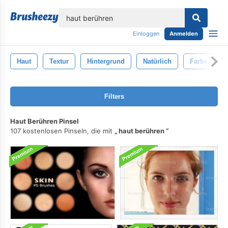
lose
Einloggen
Anmelden
Haut
Textur
Hintergrund
Natürlich
Farbe
Filters
Haut Berühren Pinsel
107 kostenlosen Pinseln, die mit
haut berühren