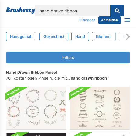
lose
Einloggen
Anmelden
Handgemalt
Gezeichnet
Hand
Blumen-
Kunst
Filters
Hand Drawn Ribbon Pinsel
761 kostenlosen Pinseln, die mit
hand drawn ribbon