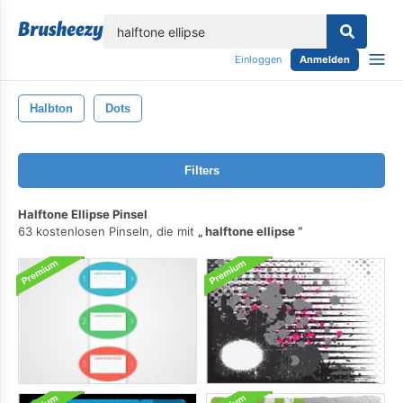
lose
Einloggen
Anmelden
Halbton
Dots
Filters
Halftone Ellipse Pinsel
63 kostenlosen Pinseln, die mit
halftone ellipse