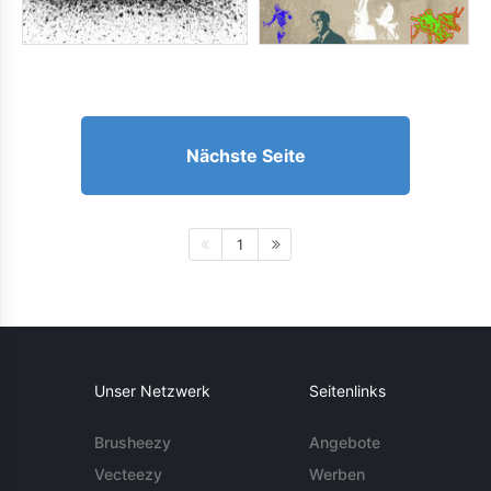
Nächste Seite
1
Unser Netzwerk
Seitenlinks
Brusheezy
Angebote
Vecteezy
Werben