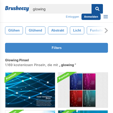
lose
Einloggen
Anmelden
Glühen
Glühend
Abstrakt
Licht
Funkeln
Filters
Glowing Pinsel
1.169 kostenlosen Pinseln, die mit
glowing