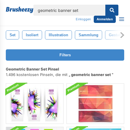
lose
Einloggen
Anmelden
Set
Isoliert
Illustration
Sammlung
Gestalten
Filters
Geometric Banner Set Pinsel
1.496 kostenlosen Pinseln, die mit
geometric banner set