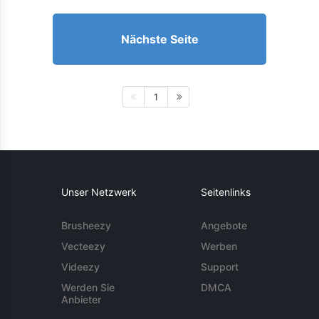
Nächste Seite
1
Unser Netzwerk
Seitenlinks
Brusheezy
Angebote
Vecteezy
Werben
Videezy
Support
Werden Sie
DMCA
Anbieter