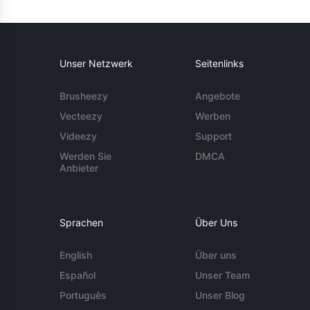
Unser Netzwerk
Seitenlinks
Brusheezy
Angebote
Vecteezy
Werben
Videezy
Support
Werden Sie
DMCA
Anbieter
Sprachen
Über Uns
English
Über uns
Español
Unser Team
Português
Unser Blog