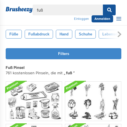
lose
Einloggen
Anmelden
Füße
Fußabdruck
Hand
Schuhe
Lebensmittel
Filters
Fuß Pinsel
761 kostenlosen Pinseln, die mit
fuß