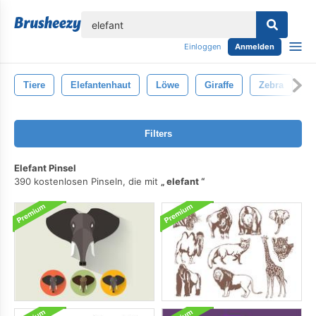
lose
Einloggen
Anmelden
Tiere
Elefantenhaut
Löwe
Giraffe
Zebra
T
Filters
Elefant Pinsel
390 kostenlosen Pinseln, die mit
elefant