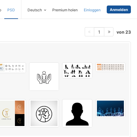
Anmelden
o
PSD
Deutsch
Premium holen
Einloggen
von 23
1