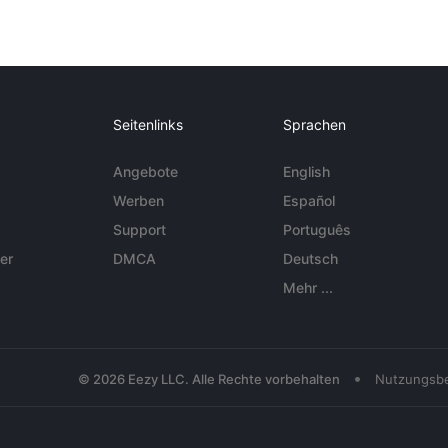
Seitenlinks
Sprachen
Angebote
English
Werben
Español
Support
Português
er
DMCA
Deutsch
Mehr ...
•
© 2026 Eezy LLC. Alle Rechte vorbehalten
Nutzungsb