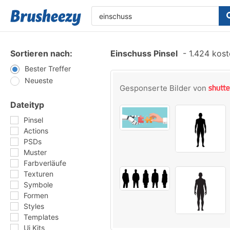
Sortieren nach:
Einschuss Pinsel
-
1.424 kost
Bester Treffer
Neueste
Gesponserte Bilder von
Dateityp
Pinsel
Actions
PSDs
Muster
Farbverläufe
Texturen
Symbole
Formen
Styles
Templates
Ui Kits