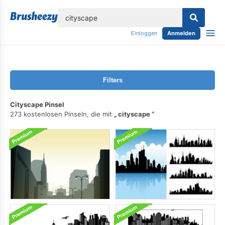
lose
Einloggen
Anmelden
Filters
Cityscape Pinsel
273 kostenlosen Pinseln, die mit
cityscape