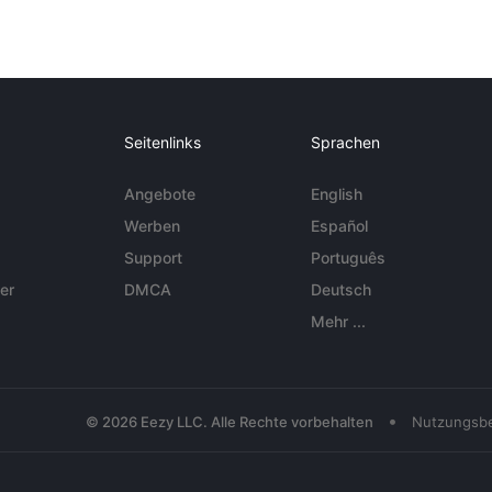
Seitenlinks
Sprachen
Angebote
English
Werben
Español
Support
Português
er
DMCA
Deutsch
Mehr ...
•
© 2026 Eezy LLC. Alle Rechte vorbehalten
Nutzungsb