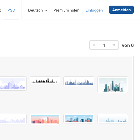
Anmelden
o
PSD
Deutsch
Premium holen
Einloggen
von 6
1