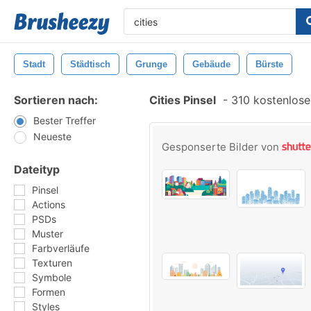
Stadt
Städtisch
Grunge
Gebäude
Bürste
Sortieren nach:
Cities Pinsel
-
310 kostenlosen
Bester Treffer
Neueste
Gesponserte Bilder von
Dateityp
Pinsel
Actions
PSDs
Muster
Farbverläufe
Texturen
Symbole
Formen
Styles