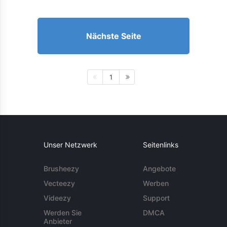
Nächste Seite
1
Unser Netzwerk
Seitenlinks
Brusheezy
Angebote
Vecteezy
Werben
Videezy
Support
Werden Sie
DMCA
Anbieter